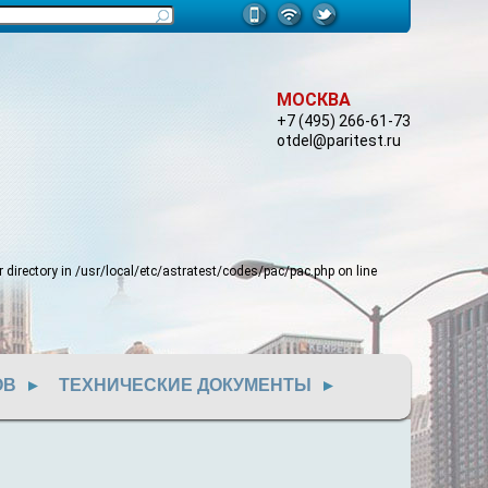
МОСКВА
+7 (495) 266-61-73
otdel@paritest.ru
 directory in
/usr/local/etc/astratest/codes/pac/pac.php
on line
ОВ
ТЕХНИЧЕСКИЕ ДОКУМЕНТЫ