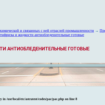
химической и связанных с ней отраслей промышленности
→
Пр
тифризы и жидкости антиобледенительные готовые
СТИ АНТИОБЛЕДЕНИТЕЛЬНЫЕ ГОТОВЫЕ
ry in
/usr/local/etc/astratest/codes/pac/pac.php
on line
8