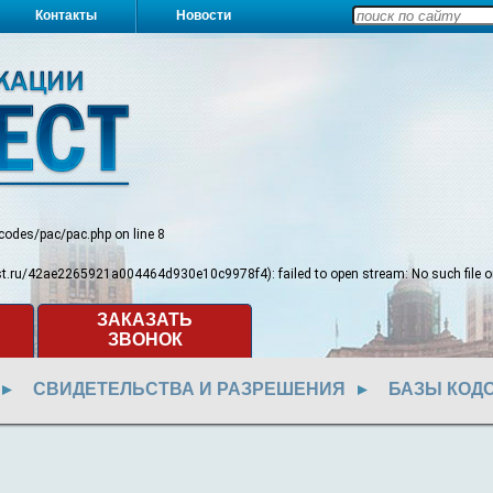
Контакты
Новости
/codes/pac/pac.php
on line
8
test.ru/42ae2265921a004464d930e10c9978f4): failed to open stream: No such file or
ЗАКАЗАТЬ
ЗВОНОК
СВИДЕТЕЛЬСТВА И РАЗРЕШЕНИЯ
БАЗЫ КОД