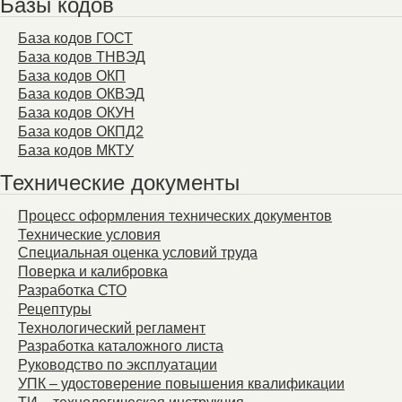
Базы кодов
База кодов ГОСТ
База кодов ТНВЭД
База кодов ОКП
База кодов ОКВЭД
База кодов ОКУН
База кодов ОКПД2
База кодов МКТУ
Технические документы
Процесс оформления технических документов
Технические условия
Специальная оценка условий труда
Поверка и калибровка
Разработка СТО
Рецептуры
Технологический регламент
Разработка каталожного листа
Руководство по эксплуатации
УПК – удостоверение повышения квалификации