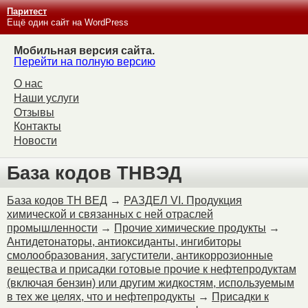
Паритест
Ещё один сайт на WordPress
Мобильная версия сайта.
Перейти на полную версию
О нас
Наши услуги
Отзывы
Контакты
Новости
База кодов ТНВЭД
База кодов ТН ВЕД
→
РАЗДЕЛ VI. Продукция
химической и связанных с ней отраслей
промышленности
→
Прочие химические продукты
→
Антидетонаторы, антиоксиданты, ингибиторы
смолообразования, загустители, антикоррозионные
вещества и присадки готовые прочие к нефтепродуктам
(включая бензин) или другим жидкостям, используемым
в тех же целях, что и нефтепродукты
→
Присадки к