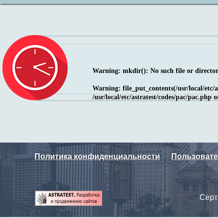
Warning
: mkdir(): No such file or directo
Warning
: file_put_contents(/usr/local/etc
/usr/local/etc/astratest/codes/pac/pac.php
o
Политика конфиденциальности
Пользовате
Серт