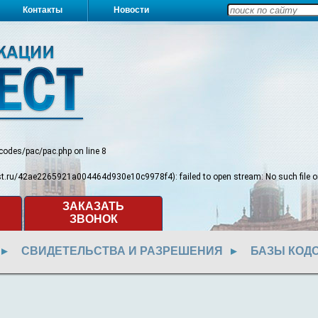
Контакты
Новости
/codes/pac/pac.php
on line
8
test.ru/42ae2265921a004464d930e10c9978f4): failed to open stream: No such file or
ЗАКАЗАТЬ
ЗВОНОК
СВИДЕТЕЛЬСТВА И РАЗРЕШЕНИЯ
БАЗЫ КОД