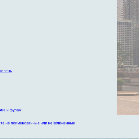
 зелень
лома и фураж
сте не поименованные или не включенные