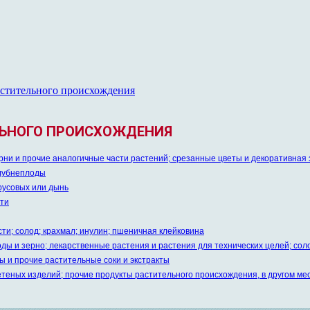
астительного происхождения
ЕЛЬНОГО ПРОИСХОЖДЕНИЯ
орни и прочие аналогичные части растений; срезанные цветы и декоративная
лубнеплоды
русовых или дынь
сти
и; солод; крахмал; инулин; пшеничная клейковина
ды и зерно; лекарственные растения и растения для технических целей; со
 и прочие растительные соки и экстракты
теных изделий; прочие продукты растительного происхождения, в другом ме