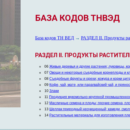
БАЗА КОДОВ ТНВЭД
База кодов ТН ВЕД
→
РАЗДЕЛ II. Продукты р
РАЗДЕЛ II. ПРОДУКТЫ РАСТИТ
06
Живые деревья и другие растения; луковицы, к
07
Овощи и некоторые съедобные корнеплоды и к
08
Съедобные фрукты и орехи; кожура и корки цит
09
Кофе, чай, мате, или парагвайский чай, и пряно
10
Злаки
11
Продукция мукомольно-крупяной промышленност
12
Масличные семена и плоды; прочие семена, пло
13
Шеллак природный неочищенный; камеди, смолы
14
Растительные материалы для изготовления пле