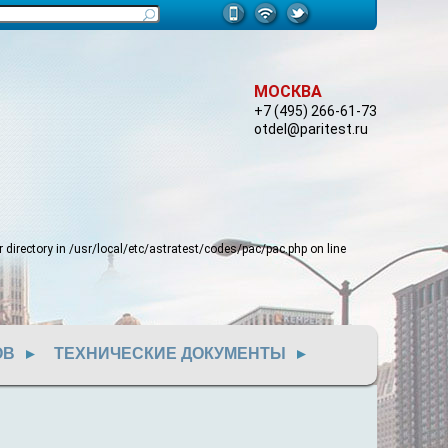
МОСКВА
+7 (495) 266-61-73
otdel@paritest.ru
 directory in
/usr/local/etc/astratest/codes/pac/pac.php
on line
ОВ
ТЕХНИЧЕСКИЕ ДОКУМЕНТЫ