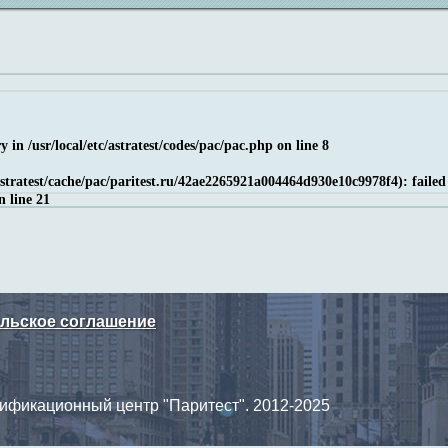
ry in
/usr/local/etc/astratest/codes/pac/pac.php
on line
8
/astratest/cache/pac/paritest.ru/42ae2265921a004464d930e10c9978f4): failed
n line
21
льское соглашение
ификационный центр "Паритест". 2012-2025