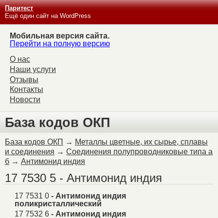
Паритест
Ещё один сайт на WordPress
Мобильная версия сайта.
Перейти на полную версию
О нас
Наши услуги
Отзывы
Контакты
Новости
База кодов ОКП
База кодов ОКП
→
Металлы цветные, их сырье, сплавы
и соединения
→
Соединения полупроводниковые типа а
б
→
Антимонид индия
17 7530 5 - Антимонид индия
17 7531 0
- Антимонид индия
поликристаллический
17 7532 6
- Антимонид индия