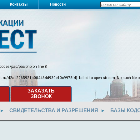
Контакты
Новости
/codes/pac/pac.php
on line
8
test.ru/42ae2265921a004464d930e10c9978f4): failed to open stream: No such file or
ЗАКАЗАТЬ
ЗВОНОК
СВИДЕТЕЛЬСТВА И РАЗРЕШЕНИЯ
БАЗЫ КОД