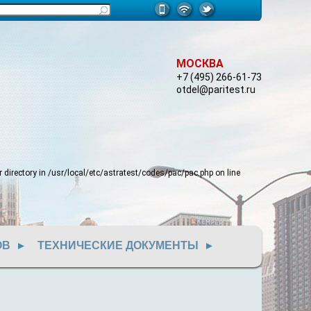
МОСКВА
+7 (495) 266-61-73
otdel@paritest.ru
 directory in
/usr/local/etc/astratest/codes/pac/pac.php
on line
ОВ
ТЕХНИЧЕСКИЕ ДОКУМЕНТЫ