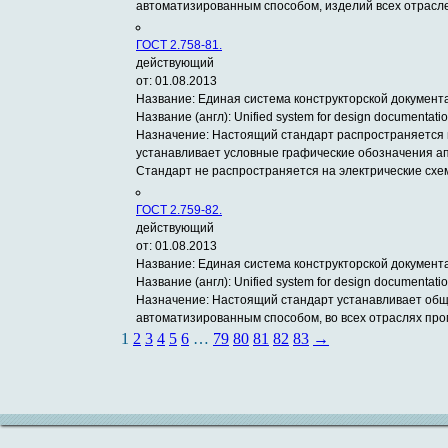
автоматизированным способом, изделий всех отрас
ГОСТ 2.758-81.
действующий
от: 01.08.2013
Название:
Единая система конструкторской документ
Название (англ):
Unified system for design documentatio
Назначение:
Настоящий стандарт распространяется 
устанавливает условные графические обозначения ап
Стандарт не распространяется на электрические схе
ГОСТ 2.759-82.
действующий
от: 01.08.2013
Название:
Единая система конструкторской документ
Название (англ):
Unified system for design documentati
Назначение:
Настоящий стандарт устанавливает общ
автоматизированным способом, во всех отраслях п
1
2
3
4
5
6
…
79
80
81
82
83
→