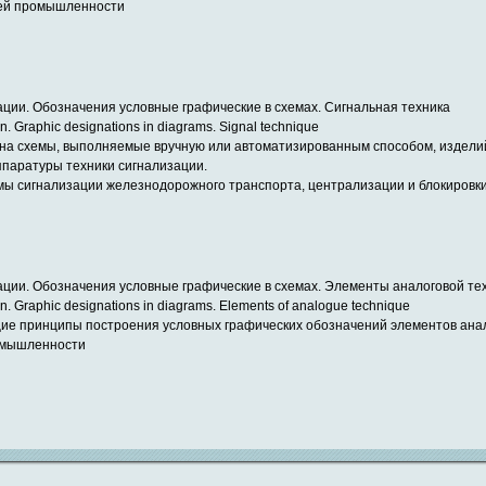
лей промышленности
ации. Обозначения условные графические в схемах. Сигнальная техника
n. Graphic designations in diagrams. Signal technique
на схемы, выполняемые вручную или автоматизированным способом, изделий
паратуры техники сигнализации.
мы сигнализации железнодорожного транспорта, централизации и блокировк
ации. Обозначения условные графические в схемах. Элементы аналоговой те
on. Graphic designations in diagrams. Elements of analogue technique
ие принципы построения условных графических обозначений элементов анал
ромышленности