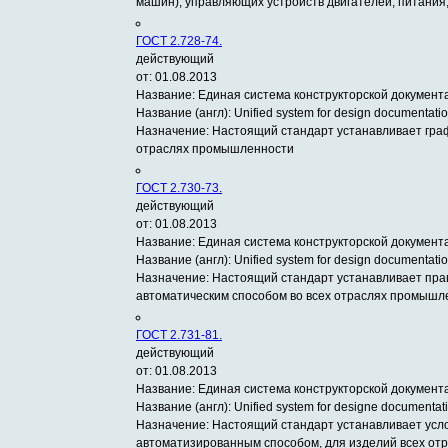
машин), управляющих устройств двигателей, питания,
ГОСТ 2.728-74.
действующий
от: 01.08.2013
Название:
Единая система конструкторской документ
Название (англ):
Unified system for design documentatio
Назначение:
Настоящий стандарт устанавливает граф
отраслях промышленности
ГОСТ 2.730-73.
действующий
от: 01.08.2013
Название:
Единая система конструкторской документ
Название (англ):
Unified system for design documentati
Назначение:
Настоящий стандарт устанавливает пра
автоматическим способом во всех отраслях промышл
ГОСТ 2.731-81.
действующий
от: 01.08.2013
Название:
Единая система конструкторской документ
Название (англ):
Unified system for designe documentatio
Назначение:
Настоящий стандарт устанавливает усл
автоматизированным способом, для изделий всех от