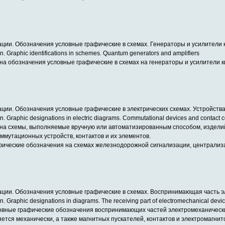
ации. Обозначения условные графические в схемах. Генераторы и усилители
n. Graphic identifications in schemes. Quantum generators and amplifiers
а обозначения условные графические в схемах на генераторы и усилители 
ации. Обозначения условные графические в электрических схемах. Устройст
n. Graphic designations in electric diagrams. Commutational devices and contact 
на схемы, выполняемые вручную или автоматизированным способом, изделий
ммутационных устройств, контактов и их элементов.
фические обозначения на схемах железнодорожной сигнализации, централиза
ации. Обозначения условные графические в схемах. Воспринимающая часть э
n. Graphic designations in diagrams. The receiving part of electromechanical devi
вные графические обозначения воспринимающих частей электромеханических 
тся механически, а также магнитных пускателей, контактов и электромагнит