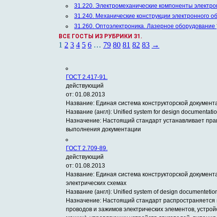
31.220. Электромеханические компоненты электр
31.240. Механические конструкции электронного о
31.260. Оптоэлектроника. Лазерное оборудование
ВСЕ ГОСТЫ ИЗ РУБРИКИ 31.
1
2
3
4
5
6
…
79
80
81
82
83
→
ГОСТ 2.417-91.
действующий
от: 01.08.2013
Название:
Единая система конструкторской докумен
Название (англ):
Unified system for design documentation
Назначение:
Настоящий стандарт устанавливает прав
выполнения документации
ГОСТ 2.709-89.
действующий
от: 01.08.2013
Название:
Единая система конструкторской документа
электрических схемах
Название (англ):
Unified system of design documentetion.
Назначение:
Настоящий стандарт распространяется 
проводов и зажимов электрических элементов, устро