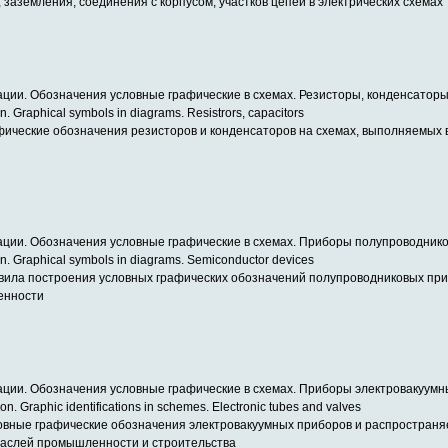
 заземления, соединения с корпусом, участков цепей в электрических схемах
ации. Обозначения условные графические в схемах. Резисторы, конденсатор
n. Graphical symbols in diagrams. Resistrors, capacitors
ические обозначения резисторов и конденсаторов на схемах, выполняемых 
ации. Обозначения условные графические в схемах. Приборы полупроводник
on. Graphical symbols in diagrams. Semiconductor devices
вила построения условных графических обозначений полупроводниковых при
енности
ации. Обозначения условные графические в схемах. Приборы электровакуум
n. Graphic identifications in schemes. Electronic tubes and valves
овные графические обозначения электровакуумных приборов и распространя
раслей промышленности и строительства