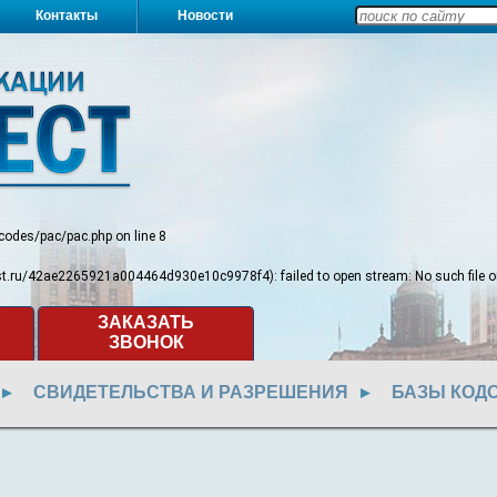
Контакты
Новости
/codes/pac/pac.php
on line
8
test.ru/42ae2265921a004464d930e10c9978f4): failed to open stream: No such file or
ЗАКАЗАТЬ
ЗВОНОК
СВИДЕТЕЛЬСТВА И РАЗРЕШЕНИЯ
БАЗЫ КОД