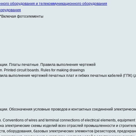
онного оборудования и телекоммуникационного оборудования
борудования
*Включая фотоэлементы
тации. Платы печатные. Правила выполнения чертежей
. Printed circuit boards. Rules for making drawings
ила выполнения чертежей печатных плат и гибких печатных кабелей (ГПК) (
ции. Обозначения условные проводов и контактных соединений электрически
 Conventions of wires and terminal connections of electrical elements, equipment a
на электрические схемы изделий всех отраслей промышленности и строитель
йств, оборудования, базовых электрических элементов (резисторов, предохр