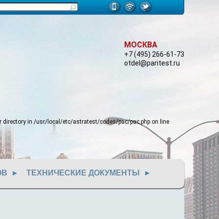
МОСКВА
+7 (495) 266-61-73
otdel@paritest.ru
 directory in
/usr/local/etc/astratest/codes/pac/pac.php
on line
ОВ
ТЕХНИЧЕСКИЕ ДОКУМЕНТЫ