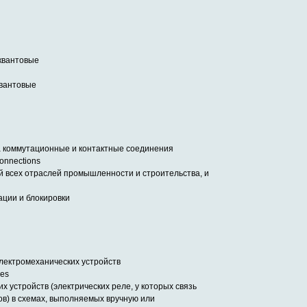
 квантовые
квантовые
ва коммутационные и контактные соединения
connections
 всех отраслей промышленности и cтроительства, и
ции и блокировки
лектромеханических устройств
ces
устройств (электрических реле, у которых связь
ов) в схемах, выполняемых вручную или