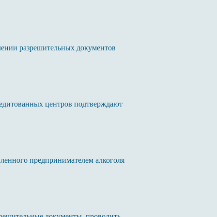
млении разрешительных документов
редитованных центров подтверждают
вленного предпринимателем алкоголя
зрешительные документы, проводить