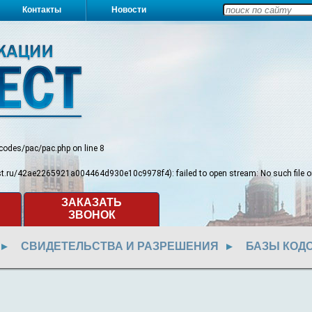
Контакты
Новости
/codes/pac/pac.php
on line
8
test.ru/42ae2265921a004464d930e10c9978f4): failed to open stream: No such file or
ЗАКАЗАТЬ
ЗВОНОК
СВИДЕТЕЛЬСТВА И РАЗРЕШЕНИЯ
БАЗЫ КОД