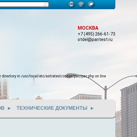
МОСКВА
+7 (495) 266-61-73
otdel@paritest.ru
 directory in
/usr/local/etc/astratest/codes/pac/pac.php
on line
ОВ
ТЕХНИЧЕСКИЕ ДОКУМЕНТЫ