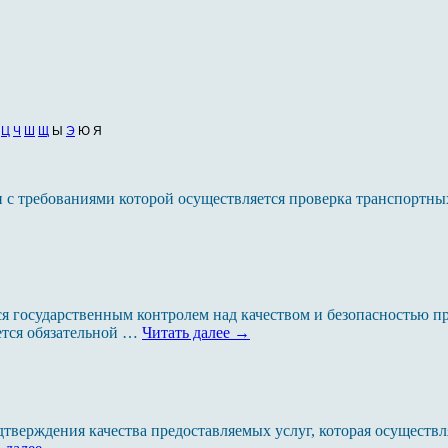
Ц
Ч
Ш
Щ
Ы
Э
Ю Я
и с требованиями которой осуществляется проверка транспортны
ся государственным контролем над качеством и безопасностью
ется обязательной …
Читать далее
→
тверждения качества предоставляемых услуг, которая осуществл