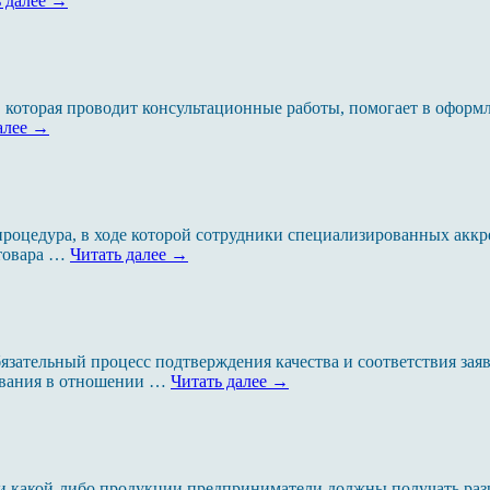
 далее
→
, которая проводит консультационные работы, помогает в офор
алее
→
роцедура, в ходе которой сотрудники специализированных акк
 товара …
Читать далее
→
зательный процесс подтверждения качества и соответствия зая
ования в отношении …
Читать далее
→
сти какой-либо продукции предприниматели должны получать ра