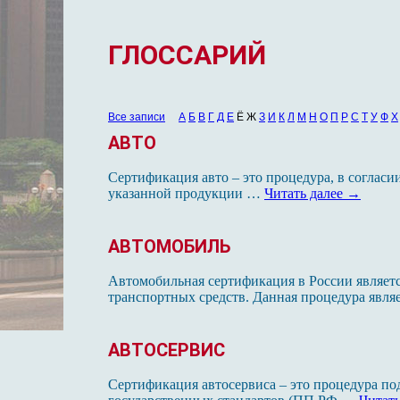
ГЛОССАРИЙ
Все записи
А
Б
В
Г
Д
Е
Ё Ж
З
И
К
Л
М
Н
О
П
Р
С
Т
У
Ф
Х
АВТО
Сертификация авто – это процедура, в согласи
указанной продукции …
Читать далее
→
АВТОМОБИЛЬ
Автомобильная сертификация в России являет
транспортных средств. Данная процедура явля
АВТОСЕРВИС
Сертификация автосервиса – это процедура под