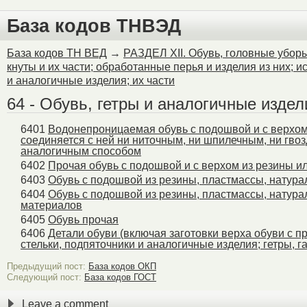
Warning
: Unknown: Failed
База кодов ТНВЭД
Please verify that the curr
База кодов ТН ВЕД
→
РАЗДЕЛ ХII. Обувь, головные уборы
кнуты и их части; обработанные перья и изделия из них; 
session.save_path is corr
и аналогичные изделия; их части
Unknown
on line
0
64 - Обувь, гетры и аналогичные издел
6401
Водонепроницаемая обувь с подошвой и с верхом 
соединяется с ней ни ниточным, ни шпилечным, ни гво
аналогичным способом
6402
Прочая обувь с подошвой и с верхом из резины и
6403
Обувь с подошвой из резины, пластмассы, натура
6404
Обувь с подошвой из резины, пластмассы, натура
материалов
6405
Обувь прочая
6406
Детали обуви (включая заготовки верха обуви с 
стельки, подпяточники и аналогичные изделия; гетры, г
Предыдущий пост:
База кодов ОКП
Следующий пост:
База кодов ГОСТ
Leave a comment