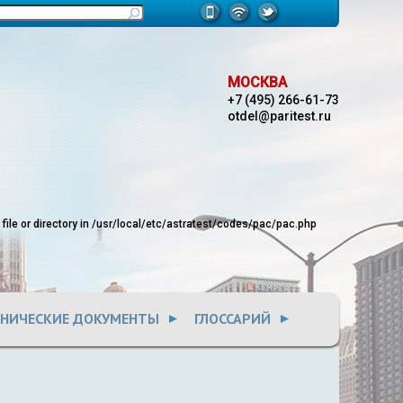
МОСКВА
+7 (495) 266-61-73
otdel@paritest.ru
le or directory in
/usr/local/etc/astratest/codes/pac/pac.php
ХНИЧЕСКИЕ ДОКУМЕНТЫ
ГЛОССАРИЙ