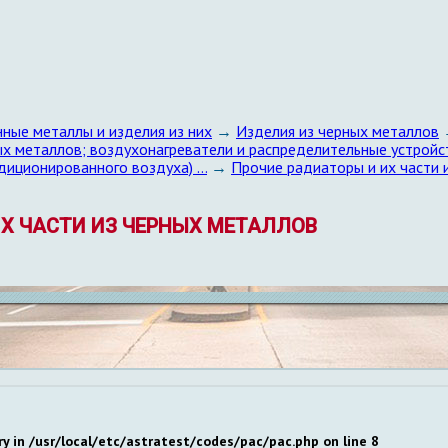
ные металлы и изделия из них
→
Изделия из черных металлов
ных металлов; воздухонагреватели и распределительные устройс
ндиционированного воздуха) …
→
Прочие радиаторы и их части 
 ИХ ЧАСТИ ИЗ ЧЕРНЫХ МЕТАЛЛОВ
ry in
/usr/local/etc/astratest/codes/pac/pac.php
on line
8