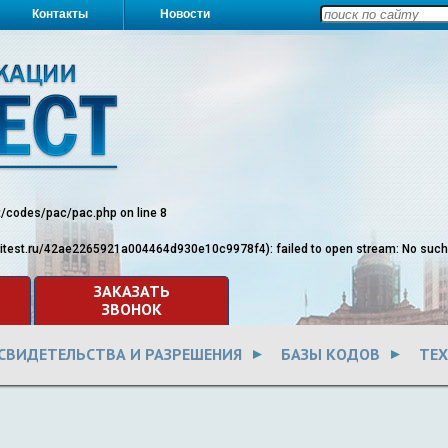
Контакты
Новости
st/codes/pac/pac.php
on line
8
ritest.ru/42ae2265921a004464d930e10c9978f4): failed to open stream: No such fi
ЗАКАЗАТЬ
ЗВОНОК
СВИДЕТЕЛЬСТВА И РАЗРЕШЕНИЯ
БАЗЫ КОДОВ
ТЕ