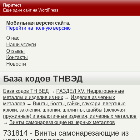
Паритест
Ещё один сайт на WordPress
Мобильная версия сайта.
Перейти на полную версию
О нас
Наши услуги
Отзывы
Контакты
Новости
База кодов ТНВЭД
База кодов ТН ВЕД
→
РАЗДЕЛ XV. Недрагоценные
металлы и изделия из них
→
Изделия из черных
металлов
→
Винты, болты, гайки, глухари, ввертные
крюки, заклепки, шпонки, шплинты, шайбы (включая
пружинные) и аналогичные изделия, из черных металлов
→
Винты самонарезающие из черных металлов
731814 - Винты самонарезающие из