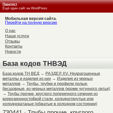
Паритест
Ещё один сайт на WordPress
Мобильная версия сайта.
Перейти на полную версию
О нас
Наши услуги
Отзывы
Контакты
Новости
База кодов ТНВЭД
База кодов ТН ВЕД
→
РАЗДЕЛ XV. Недрагоценные
металлы и изделия из них
→
Изделия из черных
металлов
→
Трубы, трубки и профили полые,
бесшовные, из черных металлов (кроме чугунного литья)
→
Трубы прочие, круглого поперечного сечения из
коррозионностойкой стали, холоднотянутые или
холоднокатаные (обжатые в холодном состоянии)
730441 - Трубы прочие, круглого