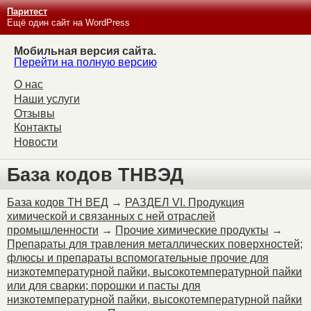
Паритест
Ещё один сайт на WordPress
Мобильная версия сайта.
Перейти на полную версию
О нас
Наши услуги
Отзывы
Контакты
Новости
База кодов ТНВЭД
База кодов ТН ВЕД
→
РАЗДЕЛ VI. Продукция
химической и связанных с ней отраслей
промышленности
→
Прочие химические продукты
→
Препараты для травления металлических поверхностей;
флюсы и препараты вспомогательные прочие для
низкотемпературной пайки, высокотемпературной пайки
или для сварки; порошки и пасты для
низкотемпературной пайки, высокотемпературной пайки