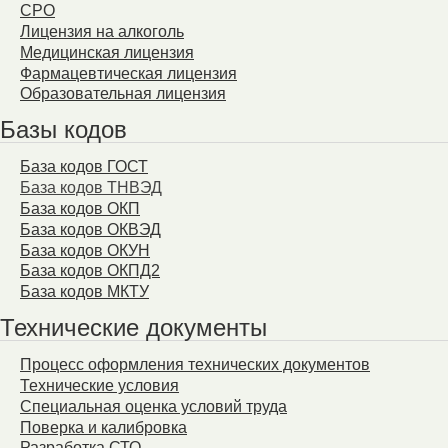
СРО
Лицензия на алкоголь
Медицинская лицензия
Фармацевтическая лицензия
Образовательная лицензия
Базы кодов
База кодов ГОСТ
База кодов ТНВЭД
База кодов ОКП
База кодов ОКВЭД
База кодов ОКУН
База кодов ОКПД2
База кодов МКТУ
Технические документы
Процесс оформления технических документов
Технические условия
Специальная оценка условий труда
Поверка и калибровка
Разработка СТО