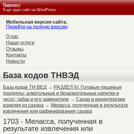
Паритест
Ещё один сайт на WordPress
Мобильная версия сайта.
Перейти на полную версию
О нас
Наши услуги
Отзывы
Контакты
Новости
База кодов ТНВЭД
База кодов ТН ВЕД
→
РАЗДЕЛ IV. Готовые пищевые
продукты; алкогольные и безалкогольные напитки и
уксус; табак и его заменители
→
Сахар и кондитерские
изделия из сахара
→
Меласса, полученная в результате
извлечения или рафинирования сахара
1703 - Меласса, полученная в
результате извлечения или