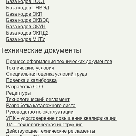
База кодов ГОСТ
База кодов ТНВЭД
База кодов ОКП
База кодов ОКВЭД
База кодов ОКУН
База кодов ОКПД2
База кодов МКТУ
Технические документы
Процесс оформления технических документов
Технические условия
Специальная оценка условий труда
Поверка и калибровка
Разработка СТО
Рецептуры
Технологический регламент
Разработка каталожного листа
Руководство по эксплуатации
УПК – удостоверение повышения квалификации
ТИ – технологическая инструкция
Действующие технические регламенты