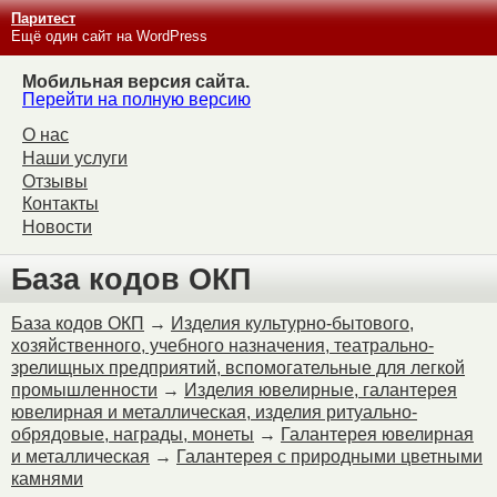
Паритест
Ещё один сайт на WordPress
Мобильная версия сайта.
Перейти на полную версию
О нас
Наши услуги
Отзывы
Контакты
Новости
База кодов ОКП
База кодов ОКП
→
Изделия культурно-бытового,
хозяйственного, учебного назначения, театрально-
зрелищных предприятий, вспомогательные для легкой
промышленности
→
Изделия ювелирные, галантерея
ювелирная и металлическая, изделия ритуально-
обрядовые, награды, монеты
→
Галантерея ювелирная
и металлическая
→
Галантерея с природными цветными
камнями