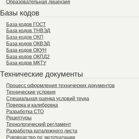
Образовательная лицензия
Базы кодов
База кодов ГОСТ
База кодов ТНВЭД
База кодов ОКП
База кодов ОКВЭД
База кодов ОКУН
База кодов ОКПД2
База кодов МКТУ
Технические документы
Процесс оформления технических документов
Технические условия
Специальная оценка условий труда
Поверка и калибровка
Разработка СТО
Рецептуры
Технологический регламент
Разработка каталожного листа
Руководство по эксплуатации