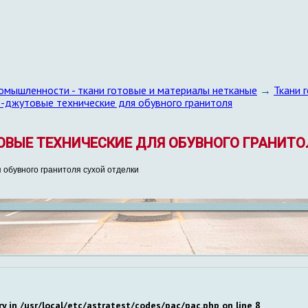
омышленности - ткани готовые и материалы нетканые
→
Ткани 
о-джутовые технические для обувного гранитоля
УТОВЫЕ ТЕХНИЧЕСКИЕ ДЛЯ ОБУВНОГО ГРАНИТО
 обувного гранитоля сухой отделки
ry in
/usr/local/etc/astratest/codes/pac/pac.php
on line
8