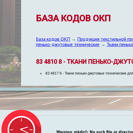
БАЗА КОДОВ ОКП
База кодов ОКП
→
Продукция текстильной пр
пенько-джутовые технические
→
Ткани пеньк
83 4810 8 - ТКАНИ ПЕНЬКО-ДЖ
83 4817 6
- Ткани пенько-джутовые технические для
Warning
: mkdir(): No such file or directo