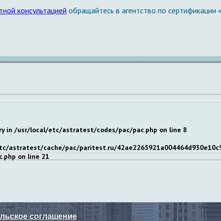
тной консультацией
обращайтесь в агентство по сертификации «
ry in
/usr/local/etc/astratest/codes/pac/pac.php
on line
8
/etc/astratest/cache/pac/paritest.ru/42ae2265921a004464d930e10c9978
c.php
on line
21
льское соглашение