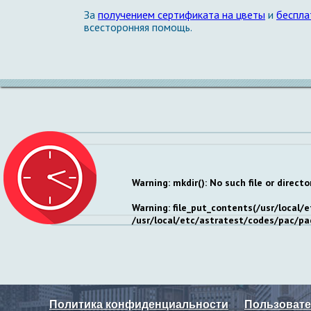
За
получением сертификата на цветы
и
беспла
всесторонняя помощь.
Warning
: mkdir(): No such file or directo
Warning
: file_put_contents(/usr/local
/usr/local/etc/astratest/codes/pac/pa
Политика конфиденциальности
Пользовате