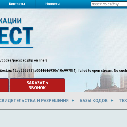
Контакты
Новости
st/codes/pac/pac.php
on line
8
ritest.ru/42ae2265921a004464d930e10c9978f4): failed to open stream: No such fi
ЗАКАЗАТЬ
ЗВОНОК
СВИДЕТЕЛЬСТВА И РАЗРЕШЕНИЯ
БАЗЫ КОДОВ
ТЕ