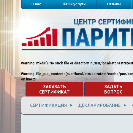
О нас
Наши услуги
Отзывы
Warning
: mkdir(): No such file or directory in
/usr/local/etc/astrate
Warning
: file_put_contents(/usr/local/etc/astratest/cache/pac/pa
on line
21
ЗАКАЗАТЬ
ЗАДАТЬ
СЕРТИФИКАТ
ВОПРОС
СЕРТИФИКАЦИЯ
ДЕКЛАРИРОВАНИЕ