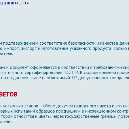
Ц
Ч
Ш
Щ
Ы
Э
Ю Я
м подтверждением соответствия безопасности и качества данн
, импорт, экспорт и изготовление указанного продукта. Только
ителя.
ьный документ оформляется в соответствии с требованиями сис
язательного сертифицирования ГОСТ Р. В скором времени прове
 но на данном этапе необходимый ТР для указанного товара ещ
ВЕТОВ
 несколько этапов – сборе документационного пакета и его н
орных испытаний образцов продукции и в инспекционном контр
оторой относятся и цветы, через государственные границы, пот
ешения.