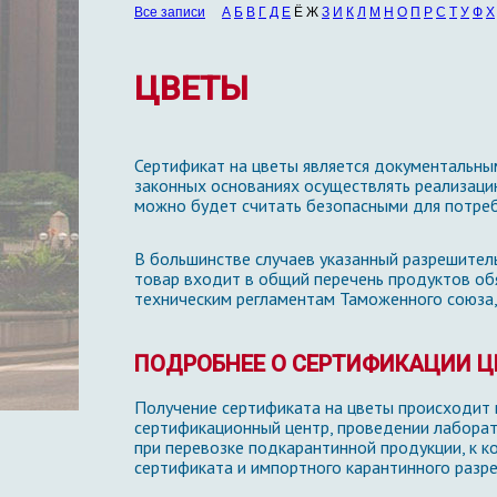
Все записи
А
Б
В
Г
Д
Е
Ё Ж
З
И
К
Л
М
Н
О
П
Р
С
Т
У
Ф
Х
ЦВЕТЫ
Сертификат на цветы является документальны
законных основаниях осуществлять реализацию
можно будет считать безопасными для потреб
В большинстве случаев указанный разрешител
товар входит в общий перечень продуктов об
техническим регламентам Таможенного союза,
ПОДРОБНЕЕ О СЕРТИФИКАЦИИ Ц
Получение сертификата на цветы происходит в
сертификационный центр, проведении лаборат
при перевозке подкарантинной продукции, к к
сертификата и импортного карантинного разр