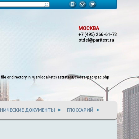
МОСКВА
+7 (495) 266-61-73
otdel@paritest.ru
le or directory in
/usr/local/etc/astratest/codes/pac/pac.php
ХНИЧЕСКИЕ ДОКУМЕНТЫ
ГЛОССАРИЙ