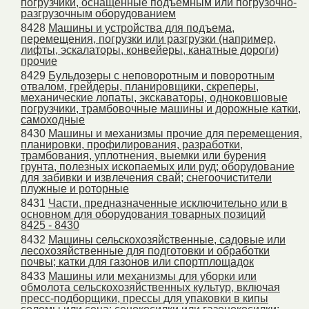
погрузчики, оснащенные подъемным или погрузочно-
разгрузочным оборудованием
8428
Машины и устройства для подъема,
перемещения, погрузки или разгрузки (например,
лифты, эскалаторы, конвейеры, канатные дороги)
прочие
8429
Бульдозеры с неповоротным и поворотным
отвалом, грейдеры, планировщики, скреперы,
механические лопаты, экскаваторы, одноковшовые
погрузчики, трамбовочные машины и дорожные катки,
самоходные
8430
Машины и механизмы прочие для перемещения,
планировки, профилирования, разработки,
трамбования, уплотнения, выемки или бурения
грунта, полезных ископаемых или руд; оборудование
для забивки и извлечения свай; снегоочистители
плужные и роторные
8431
Части, предназначенные исключительно или в
основном для оборудования товарных позиций
8425 - 8430
8432
Машины сельскохозяйственные, садовые или
лесохозяйственные для подготовки и обработки
почвы; катки для газонов или спортплощадок
8433
Машины или механизмы для уборки или
обмолота сельскохозяйственных культур, включая
пресс-подборщики, прессы для упаковки в кипы