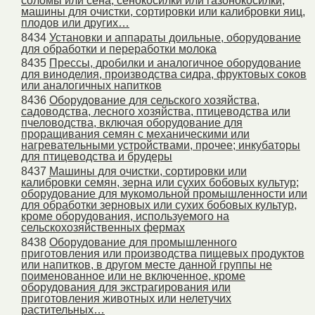
соломы или сена; сенокосилки или газонокосилки;
машины для очистки, сортировки или калибровки яиц,
плодов или других…
8434
Установки и аппараты доильные, оборудование
для обработки и переработки молока
8435
Прессы, дробилки и аналогичное оборудование
для виноделия, производства сидра, фруктовых соков
или аналогичных напитков
8436
Оборудование для сельского хозяйства,
садоводства, лесного хозяйства, птицеводства или
пчеловодства, включая оборудование для
проращивания семян с механическими или
нагревательными устройствами, прочее; инкубаторы
для птицеводства и брудеры
8437
Машины для очистки, сортировки или
калибровки семян, зерна или сухих бобовых культур;
оборудование для мукомольной промышленности или
для обработки зерновых или сухих бобовых культур,
кроме оборудования, используемого на
сельскохозяйственных фермах
8438
Оборудование для промышленного
приготовления или производства пищевых продуктов
или напитков, в другом месте данной группы не
поименованное или не включенное, кроме
оборудования для экстрагирования или
приготовления животных или нелетучих
растительных…