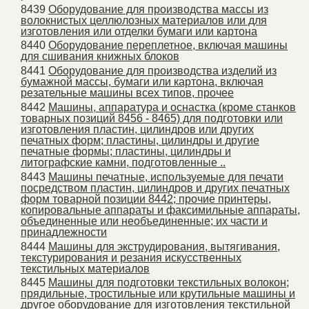
8439
Оборудование для производства массы из
волокнистых целлюлозных материалов или для
изготовления или отделки бумаги или картона
8440
Оборудование переплетное, включая машины
для сшивания книжных блоков
8441
Оборудование для производства изделий из
бумажной массы, бумаги или картона, включая
резательные машины всех типов, прочее
8442
Машины, аппаратура и оснастка (кроме станков
товарных позиций 8456 - 8465) для подготовки или
изготовления пластин, цилиндров или других
печатных форм; пластины, цилиндры и другие
печатные формы; пластины, цилиндры и
литографские камни, подготовленные ..
8443
Машины печатные, используемые для печати
посредством пластин, цилиндров и других печатных
форм товарной позиции 8442; прочие принтеры,
копировальные аппараты и факсимильные аппараты,
объединенные или необъединенные; их части и
принадлежности
8444
Машины для экструдирования, вытягивания,
текстурирования и резания искусственных
текстильных материалов
8445
Машины для подготовки текстильных волокон;
прядильные, тростильные или крутильные машины и
другое оборудование для изготовления текстильной