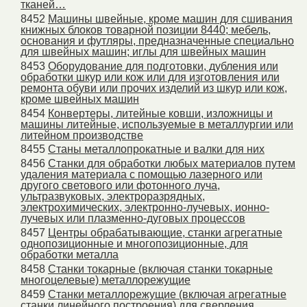
тканей…
8452
Машины швейные, кроме машин для сшивания
книжных блоков товарной позиции 8440; мебель,
основания и футляры, предназначенные специально
для швейных машин; иглы для швейных машин
8453
Оборудование для подготовки, дубления или
обработки шкур или кож или для изготовления или
ремонта обуви или прочих изделий из шкур или кож,
кроме швейных машин
8454
Конвертеры, литейные ковши, изложницы и
машины литейные, используемые в металлургии или
литейном производстве
8455
Станы металлопрокатные и валки для них
8456
Станки для обработки любых материалов путем
удаления материала с помощью лазерного или
другого светового или фотонного луча,
ультразвуковых, электроразрядных,
электрохимических, электронно-лучевых, ионно-
лучевых или плазменно-дуговых процессов
8457
Центры обрабатывающие, станки агрегатные
однопозиционные и многопозиционные, для
обработки металла
8458
Станки токарные (включая станки токарные
многоцелевые) металлорежущие
8459
Станки металлорежущие (включая агрегатные
станки линейного построения) для сверления,