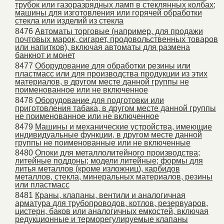
трубок или газоразрядных ламп в стеклянных колбах;
машины для изготовления или горячей обработки
стекла или изделий из стекла
8476
Автоматы торговые (например, для продажи
почтовых марок, сигарет, продовольственных товаров
или напитков), включая автоматы для размена
банкнот и монет
8477
Оборудование для обработки резины или
пластмасс или для производства продукции из этих
материалов, в другом месте данной группы не
поименованное или не включенное
8478
Оборудование для подготовки или
приготовления табака, в другом месте данной группы
не поименованное или не включенное
8479
Машины и механические устройства, имеющие
индивидуальные функции, в другом месте данной
группы не поименованные или не включенные
8480
Опоки для металлолитейного производства;
литейные поддоны; модели литейные; формы для
литья металлов (кроме изложниц), карбидов
металлов, стекла, минеральных материалов, резины
или пластмасс
8481
Краны, клапаны, вентили и аналогичная
арматура для трубопроводов, котлов, резервуаров,
цистерн, баков или аналогичных емкостей, включая
редукционные и терморегулируемые клапаны