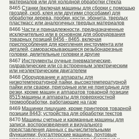
материалов или для холодной обработки стекла
8465
Станки (включая машины для сборки с помощью
гвоздей, скоб, клея или другими способами) для
обработки дерева, пробки, кости, эбонита, твердых
пластмасс или аналогичных твердых материалов
8466
Части и принадлежности, предназначенные
исключительно или в основном для оборудования
товарных позиций 8456 - 8465, включая
приспособления для крепления инструмента или
деталей, самораскрывающиеся резьбонарезные
головки, делительные головки и другие
8467
Инструменты ручные пневматические,
гидравлические или со встроенным электрическим
или неэлектрическим двигателем
8468
Оборудование и аппараты для
низкотемпературной пайки, высокотемпературной
пайки или сварки, пригодные или не пригодные для
резки, кроме машин и аппаратов товарной позиции
8515;машины и аппараты для поверхностной
термообработки, работающие на газе
8469
Машинки пишущие, кроме принтеров товарной
позиции 8443; устройства для обработки текстов
8470
Машины счетные и карманные машины для
записи, воспроизведения и визуального
представления данных с вычислительными
функциями; бухгалтерские машины, почтовые