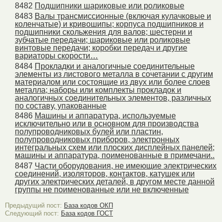
8482
Подшипники шариковые или роликовые
8483
Валы трансмиссионные (включая кулачковые и
коленчатые) и кривошипы; корпуса подшипников и
подшипники скольжения для валов; шестерни и
зубчатые передачи; шариковые или роликовые
винтовые передачи; коробки передач и другие
вариаторы скорости…
8484
Прокладки и аналогичные соединительные
элементы из листового металла в сочетании с другим
материалом или состоящие из двух или более слоев
металла; наборы или комплекты прокладок и
аналогичных соединительных элементов, различных
по составу, упакованные
8486
Машины и аппаратура, используемые
исключительно или в основном для производства
полупроводниковых булей или пластин,
полупроводниковых приборов, электронных
интегральных схем или плоских дисплейных панелей;
машины и аппаратура, поименованные в примечани..
8487
Части оборудования, не имеющие электрических
соединений, изоляторов, контактов, катушек или
других электрических деталей, в другом месте данной
группы не поименованные или не включенные
Предыдущий пост:
База кодов ОКП
Следующий пост:
База кодов ГОСТ