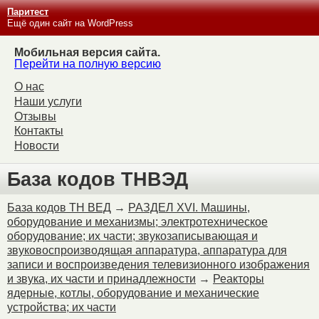
Паритест
Ещё один сайт на WordPress
Мобильная версия сайта.
Перейти на полную версию
О нас
Наши услуги
Отзывы
Контакты
Новости
База кодов ТНВЭД
База кодов ТН ВЕД
→
РАЗДЕЛ XVI. Машины,
оборудование и механизмы; электротехническое
оборудование; их части; звукозаписывающая и
звуковоспроизводящая аппаратура, аппаратура для
записи и воспроизведения телевизионного изображения
и звука, их части и принадлежности
→
Реакторы
ядерные, котлы, оборудование и механические
устройства; их части