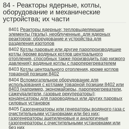
84 - Реакторы ядерные, котлы,
оборудование и механические
устройства; их части
8401
Реакторы ядерные; тепловыделяющие
элементы (твэлы), необлученные, для ядерных
реакторов; оборудование и устройства для
разделения изотопов
8402
Котлы паровые или другие паропроизводящие
котлы (кроме водяных котлов центрального
отопления, способных также производить пар низкого
давления); водяные котлы с пароперегревателем
8403
Котлы центрального отопления, кроме котлов
товарной позиции 8402
8404
Вспомогательное оборудование для
использования с котлами товарной позиции 8402 или
8403 (например, экономайзеры, пароперегреватели,
сажеудалители, газовые рекуператоры);
конденсаторы для пароводяных или других паровых
силовых установок
8405
Газогенераторы или генераторы водяного газа с
очистительными установками или без них;
газогенераторы ацетиленовые и аналогичные
газогенераторы с очистительными установками или
без них