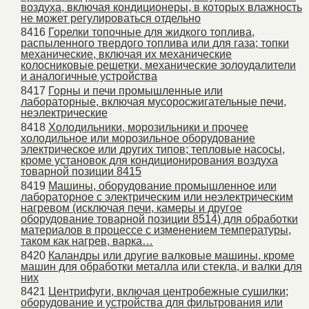
воздуха, включая кондиционеры, в которых влажность
не может регулироваться отдельно
8416
Горелки топочные для жидкого топлива,
распыленного твердого топлива или для газа; топки
механические, включая их механические
колосниковые решетки, механические золоудалители
и аналогичные устройства
8417
Горны и печи промышленные или
лабораторные, включая мусоросжигательные печи,
неэлектрические
8418
Холодильники, морозильники и прочее
холодильное или морозильное оборудование
электрическое или других типов; тепловые насосы,
кроме установок для кондиционирования воздуха
товарной позиции 8415
8419
Машины, оборудование промышленное или
лабораторное с электрическим или неэлектрическим
нагревом (исключая печи, камеры и другое
оборудование товарной позиции 8514) для обработки
материалов в процессе с изменением температуры,
таком как нагрев, варка…
8420
Каландры или другие валковые машины, кроме
машин для обработки металла или стекла, и валки для
них
8421
Центрифуги, включая центробежные сушилки;
оборудование и устройства для фильтрования или