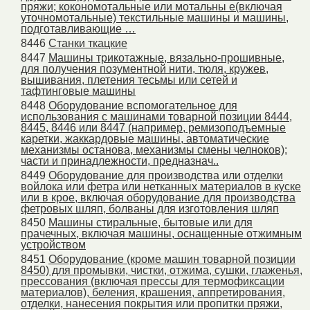
пряжи; кокономотальные или мотальны е(включая
уточномотальные) текстильные машины и машины,
подготавливающие …
8446
Станки ткацкие
8447
Машины трикотажные, вязально-прошивные,
для получения позументной нити, тюля, кружев,
вышивания, плетения тесьмы или сетей и
тафтинговые машины
8448
Оборудование вспомогательное для
использования с машинами товарной позиции 8444,
8445, 8446 или 8447 (например, ремизоподъемные
каретки, жаккардовые машины, автоматические
механизмы останова, механизмы смены челноков);
части и принадлежности, предназнач..
8449
Оборудование для производства или отделки
войлока или фетра или нетканных материалов в куске
или в крое, включая оборудование для производства
фетровых шляп, болваны для изготовления шляп
8450
Машины стиральные, бытовые или для
прачечных, включая машины, оснащенные отжимным
устройством
8451
Оборудование (кроме машин товарной позиции
8450) для промывки, чистки, отжима, сушки, глаженья,
прессования (включая прессы для термофиксации
материалов), беления, крашения, аппретирования,
отделки, нанесения покрытия или пропитки пряжи,