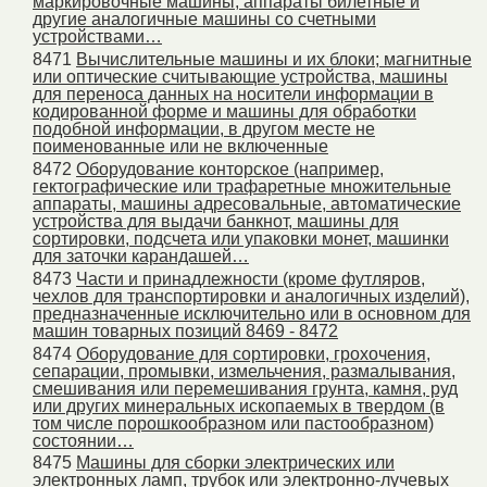
маркировочные машины, аппараты билетные и
другие аналогичные машины со счетными
устройствами…
8471
Вычислительные машины и их блоки; магнитные
или оптические считывающие устройства, машины
для переноса данных на носители информации в
кодированной форме и машины для обработки
подобной информации, в другом месте не
поименованные или не включенные
8472
Оборудование конторское (например,
гектографические или трафаретные множительные
аппараты, машины адресовальные, автоматические
устройства для выдачи банкнот, машины для
сортировки, подсчета или упаковки монет, машинки
для заточки карандашей…
8473
Части и принадлежности (кроме футляров,
чехлов для транспортировки и аналогичных изделий),
предназначенные исключительно или в основном для
машин товарных позиций 8469 - 8472
8474
Оборудование для сортировки, грохочения,
сепарации, промывки, измельчения, размалывания,
смешивания или перемешивания грунта, камня, руд
или других минеральных ископаемых в твердом (в
том числе порошкообразном или пастообразном)
состоянии…
8475
Машины для сборки электрических или
электронных ламп, трубок или электронно-лучевых