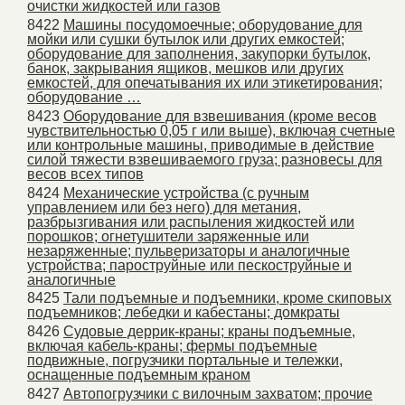
очистки жидкостей или газов
8422
Машины посудомоечные; оборудование для
мойки или сушки бутылок или других емкостей;
оборудование для заполнения, закупорки бутылок,
банок, закрывания ящиков, мешков или других
емкостей, для опечатывания их или этикетирования;
оборудование …
8423
Оборудование для взвешивания (кроме весов
чувствительностью 0,05 г или выше), включая счетные
или контрольные машины, приводимые в действие
силой тяжести взвешиваемого груза; разновесы для
весов всех типов
8424
Механические устройства (с ручным
управлением или без него) для метания,
разбрызгивания или распыления жидкостей или
порошков; огнетушители заряженные или
незаряженные; пульверизаторы и аналогичные
устройства; пароструйные или пескоструйные и
аналогичные
8425
Тали подъемные и подъемники, кроме скиповых
подъемников; лебедки и кабестаны; домкраты
8426
Судовые деррик-краны; краны подъемные,
включая кабель-краны; фермы подъемные
подвижные, погрузчики портальные и тележки,
оснащенные подъемным краном
8427
Автопогрузчики с вилочным захватом; прочие