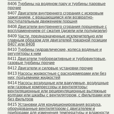
8406
Турбины на водяном пару и турбины паровые
прочие
8407
Двигатели внутреннего сгорания с искровым
зажиганием, с вращающимся или возвратно-
поступательным движением поршня
8408
Двигатели внутреннего сгорания поршневые с
воспламенением от сжатия (дизели или полудизели)
8409
Части, предназначенные исключительно или
главным образом для двигателей товарной позиции
8407 или 8408
8410
Турбины гидравлические, колеса водяные и
регуляторы к ним
8411
Двигатели турбореактивные и турбовинтовые,
газовые турбины прочие
8412
Двигатели и силовые установки прочие
8413
Насосы жидкостные с расходомерами или без
них; подъемники жидкостей
8414
Насосы воздушные или вакуумные, воздушные
или газовые компрессоры и вентиляторы;
вентиляционные или рециркуляционные вытяжные
колпаки или шкафы с вентилятором, с фильтрами или
без фильтров
8415
Установки для кондиционирования воздуха,
оборудованные вентилятором с двигателем и
приборами для изменения температуры и влажности