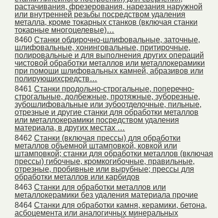
растачивания, фрезерования, нарезания наружной
или внутренней резьбы посредством удаления
металла, кроме токарных станков (включая станки
токарные многоцелевые)…
8460
Станки обдирочно-шлифовальные, заточные,
шлифовальные, хонинговальные, притирочные,
полировальные и для выполнения других операций
чистовой обработки металлов или металлокерамики
при помощи шлифовальных камней, абразивов или
полирующихсредств…
8461
Станки продольно-строгальные, поперечно-
строгальные, долбежные, протяжные, зуборезные,
зубошлифовальные или зубоотделочные, пильные,
отрезные и другие станки для обработки металлов
или металлокерамики посредством удаления
материала, в других местах …
8462
Станки (включая прессы) для обработки
металлов объемной штамповкой, ковкой или
штамповкой; станки для обработки металлов (включая
прессы) гибочные, кромкогибочные, правильные,
отрезные, пробивные или вырубные; прессы для
обработки металлов или карбидов
8463
Станки для обработки металлов или
металлокерамики без удаления материала прочие
8464
Станки для обработки камня, керамики, бетона,
асбоцемента или аналогичных минеральных