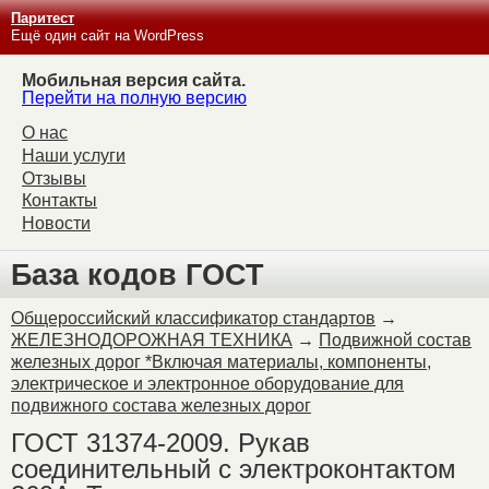
Паритест
Ещё один сайт на WordPress
Мобильная версия сайта.
Перейти на полную версию
О нас
Наши услуги
Отзывы
Контакты
Новости
База кодов ГОСТ
Общероссийский классификатор стандартов
→
ЖЕЛЕЗНОДОРОЖНАЯ ТЕХНИКА
→
Подвижной состав
железных дорог *Включая материалы, компоненты,
электрическое и электронное оборудование для
подвижного состава железных дорог
ГОСТ 31374-2009. Рукав
соединительный с электроконтактом