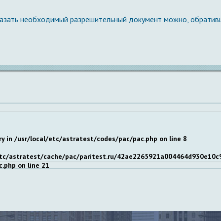
азать необходимый разрешительный документ можно, обратив
ry in
/usr/local/etc/astratest/codes/pac/pac.php
on line
8
/etc/astratest/cache/pac/paritest.ru/42ae2265921a004464d930e10c9978
c.php
on line
21