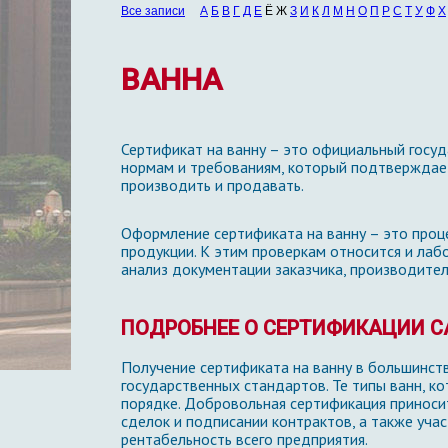
Все записи
А
Б
В
Г
Д
Е
Ё Ж
З
И
К
Л
М
Н
О
П
Р
С
Т
У
Ф
Х
ВАННА
Сертификат на ванну – это официальный госу
нормам и требованиям, который подтверждает
производить и продавать.
Оформление сертификата на ванну – это проц
продукции. К этим проверкам относится и лаб
анализ документации заказчика, производител
ПОДРОБНЕЕ О СЕРТИФИКАЦИИ С
Получение сертификата на ванну в большинств
государственных стандартов. Те типы ванн, к
порядке. Добровольная сертификация приноси
сделок и подписании контрактов, а также уча
рентабельность всего предприятия.