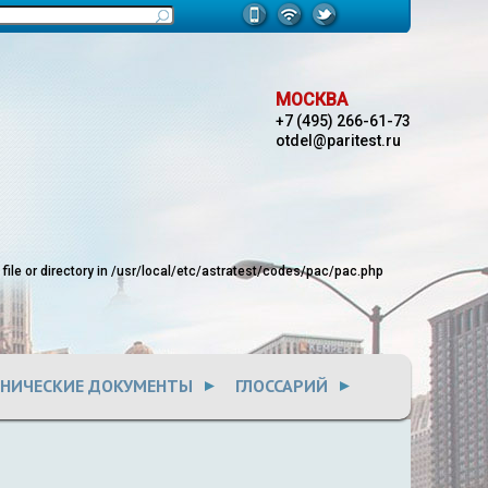
МОСКВА
+7 (495) 266-61-73
otdel@paritest.ru
le or directory in
/usr/local/etc/astratest/codes/pac/pac.php
ХНИЧЕСКИЕ ДОКУМЕНТЫ
ГЛОССАРИЙ