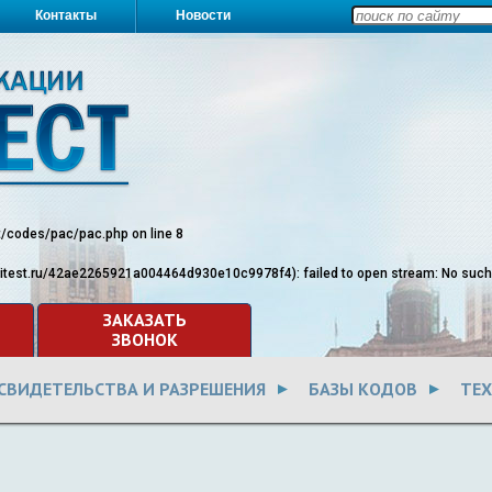
Контакты
Новости
st/codes/pac/pac.php
on line
8
ritest.ru/42ae2265921a004464d930e10c9978f4): failed to open stream: No such fi
ЗАКАЗАТЬ
ЗВОНОК
СВИДЕТЕЛЬСТВА И РАЗРЕШЕНИЯ
БАЗЫ КОДОВ
ТЕ