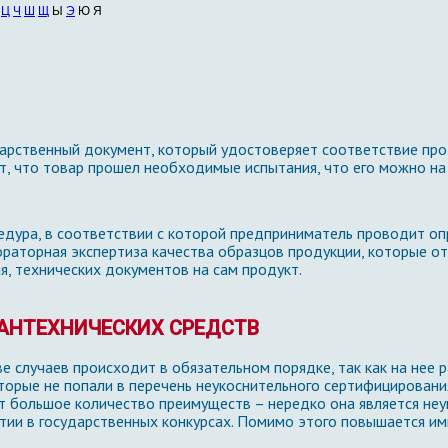
Ц
Ч
Ш
Щ
Ы
Э
Ю Я
дарственный документ, который удостоверяет соответствие пр
, что товар прошел необходимые испытания, что его можно на 
едура, в соответствии с которой предприниматель проводит о
ораторная экспертиза качества образцов продукции, которые о
я, технических документов на сам продукт.
АНТЕХНИЧЕСКИХ СРЕДСТВ
е случаев происходит в обязательном порядке, так как на нее 
оторые не попали в перечень неукоснительного сертифицирован
т большое количество преимуществ – нередко она является не
стии в государственных конкурсах. Помимо этого повышается и