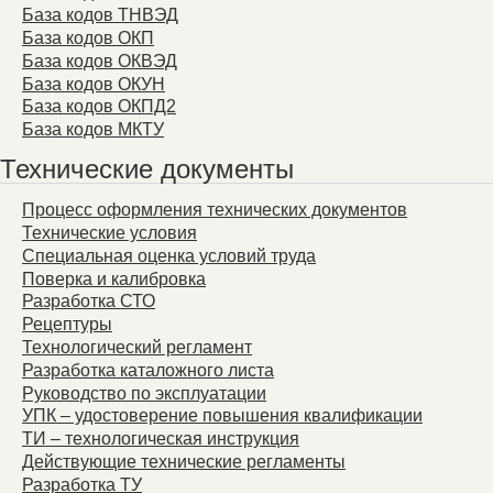
База кодов ТНВЭД
База кодов ОКП
База кодов ОКВЭД
База кодов ОКУН
База кодов ОКПД2
База кодов МКТУ
Технические документы
Процесс оформления технических документов
Технические условия
Специальная оценка условий труда
Поверка и калибровка
Разработка СТО
Рецептуры
Технологический регламент
Разработка каталожного листа
Руководство по эксплуатации
УПК – удостоверение повышения квалификации
ТИ – технологическая инструкция
Действующие технические регламенты
Разработка ТУ